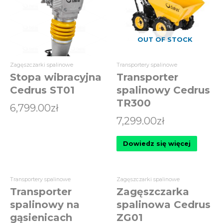
OUT OF STOCK
Zagęszczarki spalinowe
Transportery spalinowe
Stopa wibracyjna
Transporter
Cedrus ST01
spalinowy Cedrus
TR300
6,799.00
zł
7,299.00
zł
Dowiedz się więcej
Transportery spalinowe
Zagęszczarki spalinowe
Transporter
Zagęszczarka
spalinowy na
spalinowa Cedrus
gąsienicach
ZG01