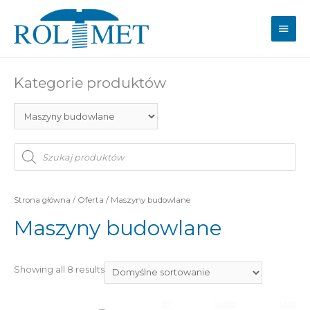
Main
Men
Kategorie produktów
W
y
s
z
u
k
i
Strona główna
/
Oferta
/ Maszyny budowlane
w
a
Maszyny budowlane
r
k
a
p
r
o
Showing all 8 results
d
u
k
t
ó