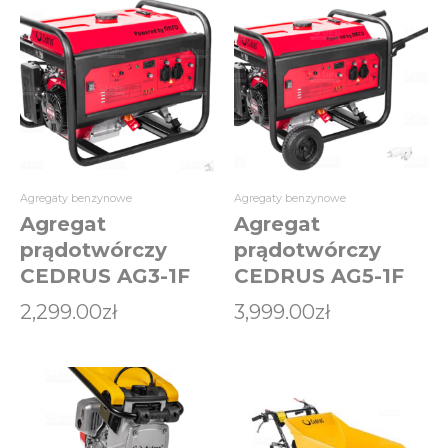
w
Agregaty benzynowe
Agregaty benzynowe
Agregat
Agregat
prądotwórczy
prądotwórczy
CEDRUS AG3-1F
CEDRUS AG5-1F
2,299.00
zł
3,999.00
zł