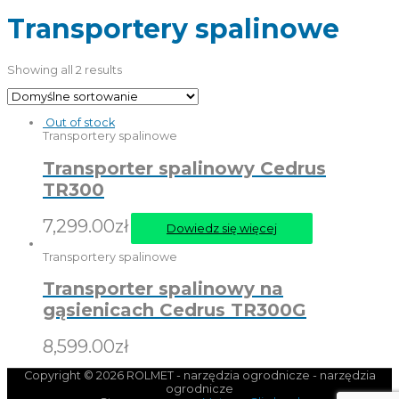
Transportery spalinowe
Showing all 2 results
Out of stock
Transportery spalinowe
Transporter spalinowy Cedrus
TR300
7,299.00
zł
Dowiedz się więcej
Transportery spalinowe
Transporter spalinowy na
gąsienicach Cedrus TR300G
8,599.00
zł
Copyright © 2026
ROLMET - narzędzia ogrodnicze
- narzędzia
ogrodnicze