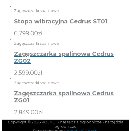
Zagęszczarki spalinowe
Stopa wibracyjna Cedrus ST01
6,799.00
zł
Zagęszczarki spalinowe
Zagęszczarka spalinowa Cedrus
ZG02
2,599.00
zł
Zagęszczarki spalinowe
Zagęszczarka spalinowa Cedrus
ZG01
2,849.00
zł
Copyright © 2026
ROLMET - narzędzia ogrodnicze
- narzędzia
ogrodnicze
Stworzone przez
MateuszSliwka.pl