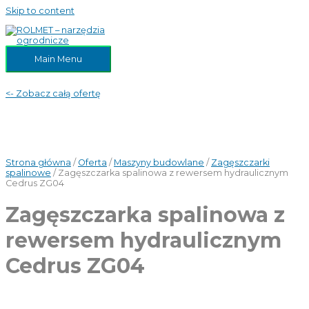
Skip to content
Main Menu
<- Zobacz całą ofertę
Strona główna
/
Oferta
/
Maszyny budowlane
/
Zagęszczarki
spalinowe
/ Zagęszczarka spalinowa z rewersem hydraulicznym
Cedrus ZG04
Zagęszczarka spalinowa z
rewersem hydraulicznym
Cedrus ZG04