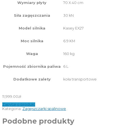
70 X 40 cm
Wymiary płyty
30 kN
Siła zagęszczania
Kasey EX27
Model silnika
6.9 KM
Moc silnika
160 kg
Waga
6 L
Pojemność zbiornika paliwa
koła transportowe
Dodatkowe zalety
11,999.00
zł
Zapytaj o produkt
Kategoria:
Zagęszczarki spalinowe
Podobne produkty