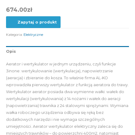
674.00
zł
Zapytaj o produkt
Kategoria:
Elektryczne
Opis
Aerator i wertykulator w jednym urządzeniu, czyli funkcje
3inone: wertykulowanie (wertykulacja), napowietrzanie
(aeracja) i zbieranie do kosza. To właśnie firma AL-KO
wprowadziła pierwszy wertykulator z funkcją aeratora do trawy.
Wertykulator aerator posiada dwa wymienne wałki: wałek do
wertykulacji (wertykulowania) z 14 nożami i wałek do aeracji
(napowietrzania) trawnika z 24 stalowymi sprężynami. Wymiana
wałka roboczego urządzenia odbywa się ręką bez
dodatkowych narzędzi i nie wymaga szczególnych
umiejętności. Aerator wertykulator elektryczny zaleca się do
mniejszych trawników – do powierzchni 400m2, natomiast