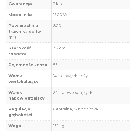
Gwarancja
2 lata
Moc silnika
1300 W
Powierzchnia
800
trawnika do (w
m²)
Szerokość
38 cm
robocza
Pojemność kosza
55 l
Wałek
14 stalowych noży
wertykulujący
Wałek
24 stalowe sprężynki
napowietrzający
Regulacja
Centralna, 5-stopniowa
głębokości
Waga
15,1 kg