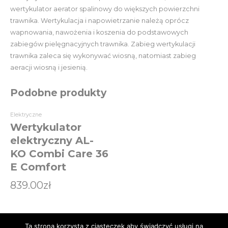
wertykulator aerator spalinowy do większych powierzchni
trawnika. Wertykulacja i napowietrzanie należą oprócz
wapnowania, nawożenia i koszenia do podstawowych
zabiegów pielęgnacyjnych trawnika. Zabieg wertykulacji
trawnika zaleca się wykonywać wiosną, natomiast zabieg
aeracji wiosną i jesienią.
Podobne produkty
Elektryczne
Wertykulator
elektryczny AL-
KO Combi Care 36
E Comfort
839.00
zł
Ta strona korzysta z ciasteczek aby świadczyć usługi na