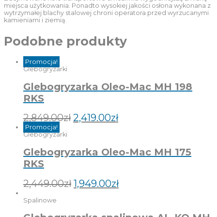
miejsca użytkowania. Ponadto wysokiej jakości osłona wykonana z
wytrzymałej blachy stalowej chroni operatora przed wyrzucanymi
kamieniami i ziemią.
Podobne produkty
Promocja!
Glebogryzarki
Glebogryzarka Oleo-Mac MH 198
RKS
2,849.00
zł
2,419.00
zł
Promocja!
Glebogryzarki
Glebogryzarka Oleo-Mac MH 175
RKS
2,449.00
zł
1,949.00
zł
Spalinowe