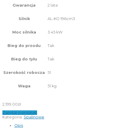
2 lata
Gwarancja
AL-KO 196cm3
Silnik
3.45 kW
Moc silnika
Tak
Bieg do przodu
Tak
Bieg do tyłu
51
Szerokość robocza
51 kg
Waga
2,199.00
zł
Zapytaj o produkt
Kategoria:
Spalinowe
Opis