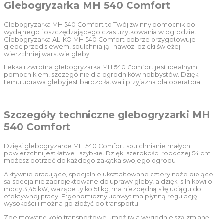
Glebogryzarka MH 540 Comfort
Glebogryzarka MH 540 Comfort to Twój zwinny pomocnik do
wydajnego i oszczędzającego czas użytkowania w ogrodzie.
Glebogryzarka AL-KO MH 540 Comfort dobrze przygotowuje
glebę przed siewem, spulchnia ją i nawozi dzięki świeżej
wierzchniej warstwie gleby.
Lekka i zwrotna glebogryzarka MH 540 Comfort jest idealnym
pomocnikiem, szczególnie dla ogrodników hobbystów. Dzięki
temu uprawa gleby jest bardzo łatwa i przyjazna dla operatora.
Szczegóły techniczne glebogryzarki MH
540 Comfort
Dzięki glebogryzarce MH 540 Comfort spulchnianie małych
powierzchni jest łatwe i szybkie. Dzięki szerokości roboczej 54 cm
możesz dotrzeć do każdego zakątka swojego ogrodu.
Aktywnie pracujące, specjalnie ukształtowane cztery noże pielące
są specjalnie zaprojektowane do uprawy gleby, a dzięki silnikowi o
mocy 3,45 kW, ważące tylko 51 kg, ma niezbędną siłę uciągu do
efektywnej pracy. Ergonomiczny uchwyt ma płynną regulację
wysokości i można go złożyć do transportu.
Zdejmowane koło transportowe umożliwia wygodniejszą zmianę