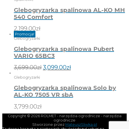
Glebogryzarka spalinowa AL-KO MH
540 Comfort
2,199.00
zł
Promocja!
Glebogryzarki
Glebogryzarka spalinowa Pubert
VARIO 65BC3
3,699.00
zł
3,099.00
zł
Glebogryzarki
Glebogryzarka spalinowa Solo by
AL-KO 7505 VR sbA
3,799.00
zł
Copyright © 2026
ROLMET - narzędzia ogrodnicze
- narzędzia
ogrodnicze
Stworzone przez
MateuszSliwka.pl
Ta strona korzysta z ciasteczek aby świadczyć usługi na