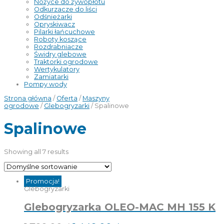
Nożyce do żywopłotu
Odkurzacze do liści
Odśnieżarki
Opryskiwacz
Pilarki łańcuchowe
Roboty koszące
Rozdrabniacze
Świdry glebowe
Traktorki ogrodowe
Wertykulatory
Zamiatarki
Pompy wody
Strona główna
/
Oferta
/
Maszyny
ogrodowe
/
Glebogryzarki
/ Spalinowe
Spalinowe
Showing all 7 results
Promocja!
Glebogryzarki
Glebogryzarka OLEO-MAC MH 155 K