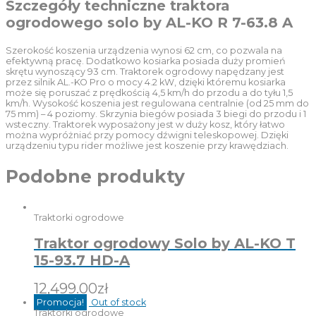
Szczegóły techniczne traktora
ogrodowego solo by AL-KO R 7-63.8 A
Szerokość koszenia urządzenia wynosi 62 cm, co pozwala na
efektywną pracę. Dodatkowo kosiarka posiada duży promień
skrętu wynoszący 93 cm. Traktorek ogrodowy napędzany jest
przez silnik AL.-KO Pro o mocy 4.2 kW, dzięki któremu kosiarka
może się poruszać z prędkością 4,5 km/h do przodu a do tyłu 1,5
km/h. Wysokość koszenia jest regulowana centralnie (od 25 mm do
75 mm) – 4 poziomy. Skrzynia biegów posiada 3 biegi do przodu i 1
wsteczny. Traktorek wyposażony jest w duży kosz, który łatwo
można wypróżniać przy pomocy dźwigni teleskopowej. Dzięki
urządzeniu typu rider możliwe jest koszenie przy krawędziach.
Podobne produkty
Traktorki ogrodowe
Traktor ogrodowy Solo by AL-KO T
15-93.7 HD-A
12,499.00
zł
Promocja!
Out of stock
Traktorki ogrodowe