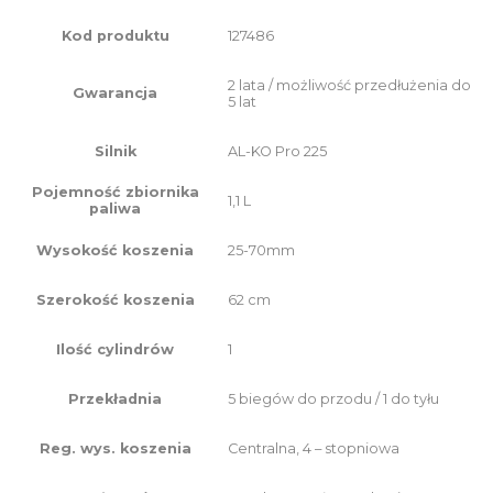
127486
Kod produktu
2 lata / możliwość przedłużenia do
Gwarancja
5 lat
AL-KO Pro 225
Silnik
Pojemność zbiornika
1,1 L
paliwa
25-70mm
Wysokość koszenia
62 cm
Szerokość koszenia
1
Ilość cylindrów
5 biegów do przodu / 1 do tyłu
Przekładnia
Centralna, 4 – stopniowa
Reg. wys. koszenia