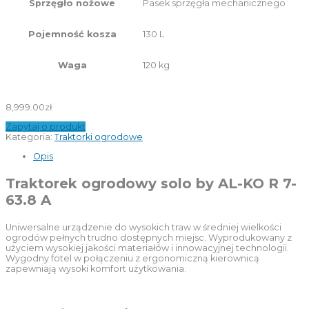
Pasek sprzęgła mechanicznego
Sprzęgło nożowe
130 L
Pojemność kosza
120 kg
Waga
8,999.00
zł
Zapytaj o produkt
Kategoria:
Traktorki ogrodowe
Opis
Traktorek ogrodowy solo by AL-KO R 7-
63.8 A
Uniwersalne urządzenie do wysokich traw w średniej wielkości
ogrodów pełnych trudno dostępnych miejsc. Wyprodukowany z
użyciem wysokiej jakości materiałów i innowacyjnej technologii.
Wygodny fotel w połączeniu z ergonomiczną kierownicą
zapewniają wysoki komfort użytkowania.