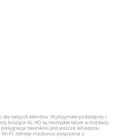
ć dla naszych klientów. Wytrzymałe podzespoły i
y koszące AL-KO są niezwykle łatwe w instalacji,
ielęgnacja trawników jest jeszcze łatwiejsza i
i-FI. Istnieje możliwość połączenia z