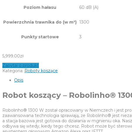
Poziom hałasu
60 dB (A)
Powierzchnia trawnika do (w m²)
1300
Punkty startowe
3
5,999.00
zł
Zapytaj o produkt
Kategoria:
Roboty koszące
Opis
Robot koszący – Robolinho® 13
Robolinho® 1300 W został opracowany w Niemczech i jest prod
zaawansowana technologia sprawiają, że Robolinho® jest nieza
a stacja bazowa jest gotowa do działania w mgnieniu oka. Nasze
odbywa się wtedy, kiedy tego chcesz. Robot może być sterowan
asystentem głosowym Amazon Alexa oraz IFTTT.