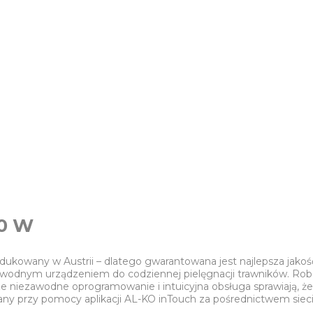
00 W
ukowany w Austrii – dlatego gwarantowana jest najlepsza jakoś
wodnym urządzeniem do codziennej pielęgnacji trawników. Robot
 niezawodne oprogramowanie i intuicyjna obsługa sprawiają, że p
y przy pomocy aplikacji AL-KO inTouch za pośrednictwem sieci W