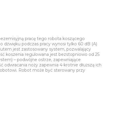
i bezemisyjną pracę tego robota koszącego
go dźwięku podczas pracy wynosi tylko 60 dB (A)
tutem jest zastosowany system, pozwalający
ść koszenia regulowana jest bezstopniowo od 25
stem) – podwójne ostrze, zapewniające
ość odwracania noży zapewnia 4-krotnie dłuższą ich
obotowi. Robot może być sterowany przy