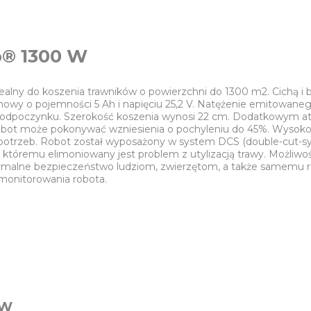
o® 1300 W
Idealny do koszenia trawników o powierzchni do 1300 m2. Cichą 
jonowy o pojemności 5 Ah i napięciu 25,2 V. Natężenie emitowane
o odpoczynku. Szerokość koszenia wynosi 22 cm. Dodatkowym a
obot może pokonywać wzniesienia o pochyleniu do 45%. Wysoko
otrzeb. Robot został wyposażony w system DCS (double-cut-sy
ki któremu elimoniowany jest problem z utylizacją trawy. Możliw
malne bezpieczeństwo ludziom, zwierzętom, a także samemu r
 monitorowania robota.
 W