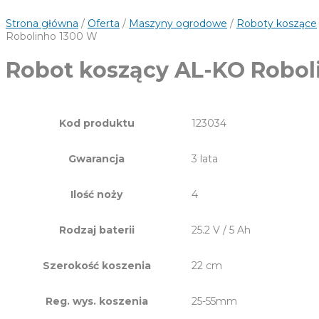
Strona główna
/
Oferta
/
Maszyny ogrodowe
/
Roboty koszące
Robolinho 1300 W
Robot koszący AL-KO Robol
Kod produktu
123034
Gwarancja
3 lata
Ilość noży
4
Rodzaj baterii
25.2 V / 5 Ah
Szerokość koszenia
22 cm
Reg. wys. koszenia
25-55mm