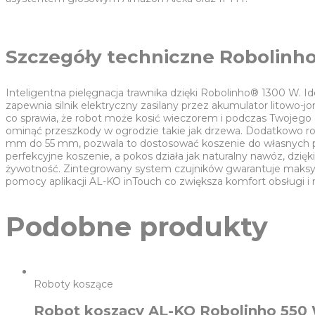
Szczegóły techniczne Robolinh
Inteligentna pielęgnacja trawnika dzięki Robolinho® 1300 W. 
zapewnia silnik elektryczny zasilany przez akumulator litowo-
co sprawia, że robot może kosić wieczorem i podczas Twojeg
ominąć przeszkody w ogrodzie takie jak drzewa. Dodatkowo r
mm do 55 mm, pozwala to dostosować koszenie do własnych p
perfekcyjne koszenie, a pokos działa jak naturalny nawóz, dzię
żywotność. Zintegrowany system czujników gwarantuje maksy
pomocy aplikacji AL-KO inTouch co zwiększa komfort obsługi i
Podobne produkty
Roboty koszące
Robot koszący AL-KO Robolinho 550