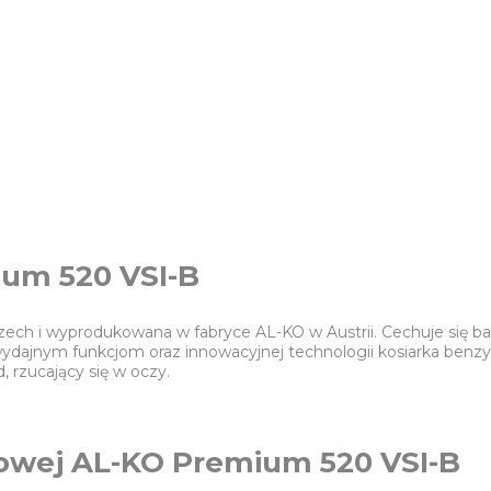
ium 520 VSI-B
ch i wyprodukowana w fabryce AL-KO w Austrii. Cechuje się bar
i wydajnym funkcjom oraz innowacyjnej technologii kosiarka be
 rzucający się w oczy.
nowej AL-KO Premium 520 VSI-B