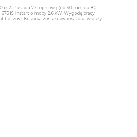
800 m2. Posiada 7-stopniową (od 30 mm do 80
n 675 iS Instart o mocy 2,6 kW. Wygodę pracy
zut boczny). Kosiarka została wyposażona w duży