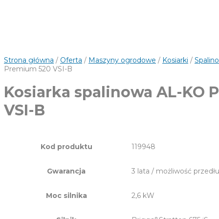
Strona główna
/
Oferta
/
Maszyny ogrodowe
/
Kosiarki
/
Spalin
Premium 520 VSI-B
Kosiarka spalinowa AL-KO 
VSI-B
Kod produktu
119948
Gwarancja
3 lata / możliwość przedłu
Moc silnika
2,6 kW