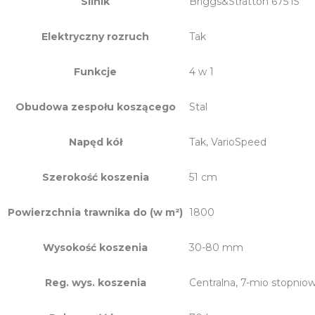
Silnik
Briggs&Stratton 675 iS
Elektryczny rozruch
Tak
Funkcje
4 w 1
Obudowa zespołu koszącego
Stal
Napęd kół
Tak, VarioSpeed
Szerokość koszenia
51 cm
Powierzchnia trawnika do (w m²)
1800
Wysokość koszenia
30-80 mm
Reg. wys. koszenia
Centralna, 7-mio stopnio