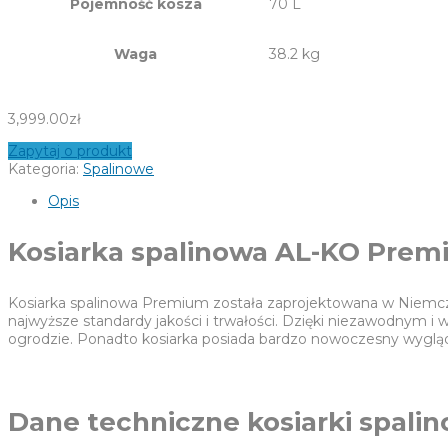
Pojemność kosza
70 L
Waga
38.2 kg
3,999.00
zł
Zapytaj o produkt
Kategoria:
Spalinowe
Opis
Kosiarka spalinowa AL-KO Prem
Kosiarka spalinowa Premium została zaprojektowana w Niemcze
najwyższe standardy jakości i trwałości. Dzięki niezawodnym 
ogrodzie. Ponadto kosiarka posiada bardzo nowoczesny wygląd,
Dane techniczne kosiarki spali