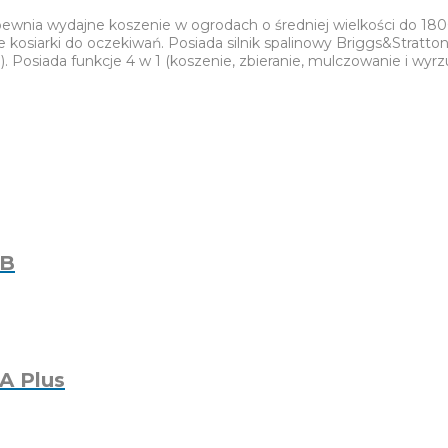
apewnia wydajne koszenie w ogrodach o średniej wielkości do 1
kosiarki do oczekiwań. Posiada silnik spalinowy Briggs&Stratto
 Posiada funkcje 4 w 1 (koszenie, zbieranie, mulczowanie i wyr
-B
A Plus