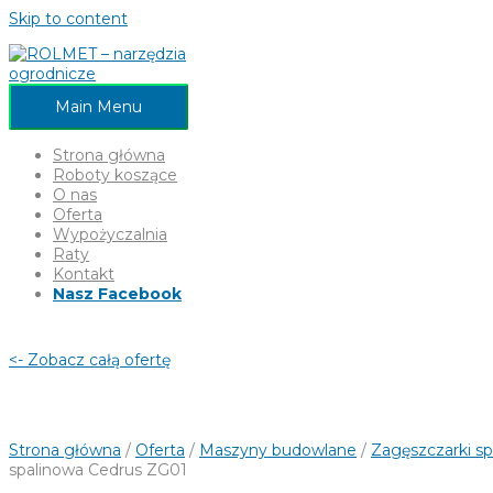
Skip to content
Main Menu
Strona główna
Roboty koszące
O nas
Oferta
Wypożyczalnia
Raty
Kontakt
Nasz Facebook
<- Zobacz całą ofertę
Strona główna
/
Oferta
/
Maszyny budowlane
/
Zagęszczarki s
spalinowa Cedrus ZG01