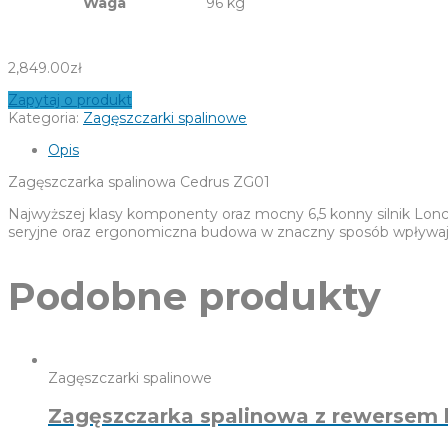
Waga
96 kg
2,849.00
zł
Zapytaj o produkt
Kategoria:
Zagęszczarki spalinowe
Opis
Zagęszczarka spalinowa Cedrus ZG01
Najwyższej klasy komponenty oraz mocny 6,5 konny silnik Lonc
seryjne oraz ergonomiczna budowa w znaczny sposób wpływają
Podobne produkty
Zagęszczarki spalinowe
Zagęszczarka spalinowa z rewersem 