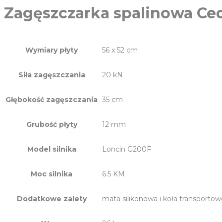
Zagęszczarka spalinowa Ce
Wymiary płyty
56 x 52 cm
Siła zagęszczania
20 kN
Głębokość zagęszczania
35 cm
Grubość płyty
12 mm
Model silnika
Loncin G200F
Moc silnika
6.5 KM
Dodatkowe zalety
mata silikonowa i koła transporto