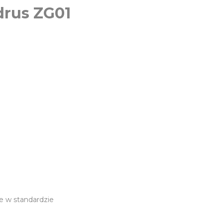
drus ZG01
we w standardzie