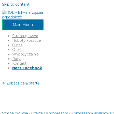
Skip to content
Main Menu
Strona główna
Roboty koszące
O nas
Oferta
Wypożyczalnia
Raty
Kontakt
Nasz Facebook
<- Zobacz całą ofertę
Strona główna
/
Oferta
/
Kompresory
/
Kompresory spalinowe
/