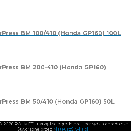
rPress BM 100/410 (Honda GP160) 100L
rPress BM 200-410 (Honda GP160)
rPress BM 50/410 (Honda GP160) 50L
 © 2026
ROLMET - narzędzia ogrodnicze
- narzędzia ogrodnicze
Stworzone przez
MateuszSliwka.pl