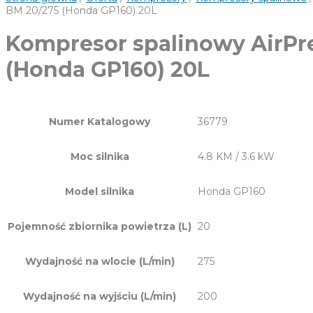
BM 20/275 (Honda GP160) 20L
Kompresor spalinowy AirPr
(Honda GP160) 20L
Numer Katalogowy
36779
Moc silnika
4.8 KM / 3.6 kW
Model silnika
Honda GP160
Pojemność zbiornika powietrza (L)
20
Wydajność na wlocie (L/min)
275
Wydajność na wyjściu (L/min)
200