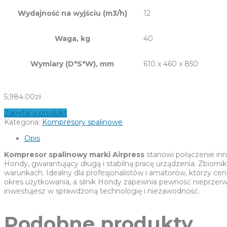
Wydajność na wyjściu (m3/h)
12
Waga, kg
40
Wymiary (D*S*W), mm
610 x 460 x 850
5,984.00
zł
Zapytaj o produkt
Kategoria:
Kompresory spalinowe
Opis
Kompresor spalinowy marki Airpress
stanowi połączenie inn
Hondy, gwarantujący długą i stabilną pracę urządzenia. Zbior
warunkach. Idealny dla profesjonalistów i amatorów, którzy ce
okres użytkowania, a silnik Hondy zapewnia pewność nieprzerw
inwestujesz w sprawdzoną technologię i niezawodność.
Podobne produkty