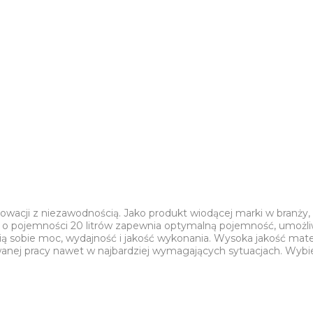
owacji z niezawodnością. Jako produkt wiodącej marki w branży,
nik o pojemności 20 litrów zapewnia optymalną pojemność, umożl
nią sobie moc, wydajność i jakość wykonania. Wysoka jakość mate
anej pracy nawet w najbardziej wymagających sytuacjach. Wybie