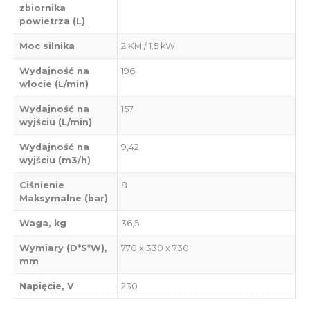
zbiornika
powietrza (L)
Moc silnika
2 KM / 1.5 kW
Wydajność na
196
wlocie (L/min)
Wydajność na
157
wyjściu (L/min)
Wydajność na
9,42
wyjściu (m3/h)
Ciśnienie
8
Maksymalne (bar)
Waga, kg
36,5
Wymiary (D*S*W),
770 x 330 x 730
mm
Napięcie, V
230