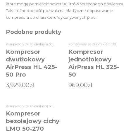
które mogą pomieścić nawet 90 litrów sprężonego powietrza.
Taka różnorodność pozwala na elastyczne dopasowanie
kompresora do charakteru wykonywanych prac.
Podobne produkty
Kompresory ze zbiornikiem 50L
Kompresory ze zbiornikiem 50L
Kompresor
Kompresor
dwutłokowy
jednotłokowy
AirPress HL 425-
AirPress HL 325-
50 Pro
50
3,929.00
zł
969.00
zł
Kompresory ze zbiornikiem 50L
Kompresor
bezolejowy cichy
LMO 50-270