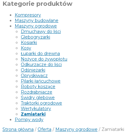
Kategorie produktów
Kompresory
Maszyny budowlane
Maszyny ogrodowe
Dmuchawy do liści
Glebogryzarki
Kosiarki
Kosy
Łuparki do drewna
Nożyce do żywopłotu
Odkurzacze do liści
Odśnieżarki
Opryskiwacz
Pilarki łańcuchowe
Roboty koszące
Rozdrabniacze
Świdry glebowe
Traktorki ogrodowe
Wertykulatory
Zamiatarki
Pompy wody
Strona główna
/
Oferta
/
Maszyny ogrodowe
/ Zamiatarki