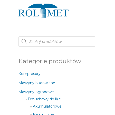
W
y
s
z
u
k
i
Kategorie produktów
w
a
r
Kompresory
k
a
p
Maszyny budowlane
r
o
Maszyny ogrodowe
d
u
Dmuchawy do liści
k
t
Akumulatorowe
ó
w
Elektryczne