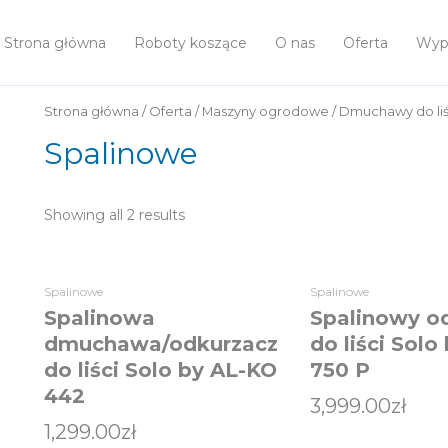
Strona główna
Roboty koszące
O nas
Oferta
Wypo
Strona główna
/
Oferta
/
Maszyny ogrodowe
/
Dmuchawy do liś
Spalinowe
Showing all 2 results
Spalinowe
Spalinowe
Spalinowa
Spalinowy o
dmuchawa/odkurzacz
do liści Solo
do liści Solo by AL-KO
750 P
442
3,999.00
zł
1,299.00
zł