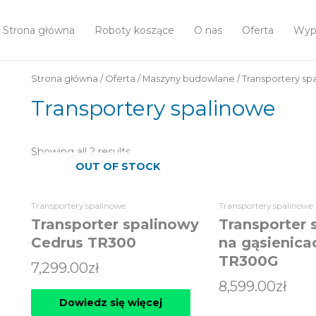
Strona główna
Roboty koszące
O nas
Oferta
Wypo
Strona główna
/
Oferta
/
Maszyny budowlane
/ Transportery sp
Transportery spalinowe
Showing all 2 results
OUT OF STOCK
Transportery spalinowe
Transportery spalinowe
Transporter spalinowy
Transporter 
Cedrus TR300
na gąsienica
TR300G
7,299.00
zł
8,599.00
zł
Dowiedz się więcej