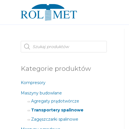
W
y
s
z
u
k
i
Kategorie produktów
w
a
r
Kompresory
k
a
p
Maszyny budowlane
r
o
Agregaty prądotwórcze
d
u
Transportery spalinowe
k
t
Zagęszczarki spalinowe
ó
w