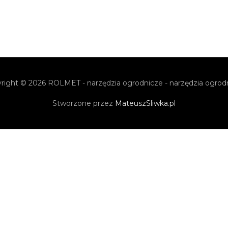
right © 2026
ROLMET - narzędzia ogrodnicze
- narzędzia ogrod
Stworzone przez
MateuszSliwka.pl