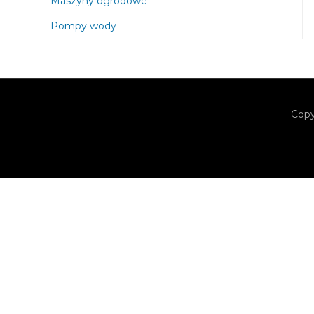
Maszyny ogrodowe
Pompy wody
Copy