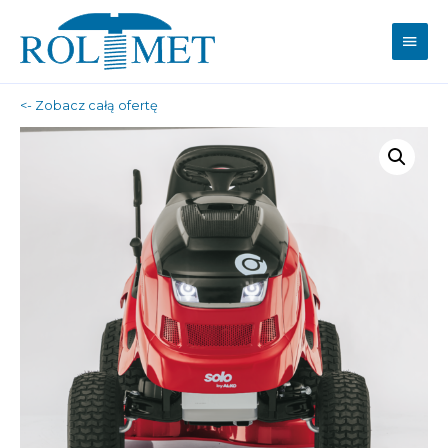
Main
Men
<- Zobacz całą ofertę