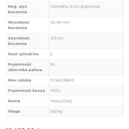
Reg. wys.
Centralna, 6-cio stopniowa
koszenia
Wysokość
30-90 mm
koszenia
Szerokość
103 cm
koszenia
Ilość cylindrów
2
Pojemność
8 L
zbiornika paliwa
Moc silnika
9.1 kW (16KM)
Pojemność kosza
300 L
Rama
Heavy Duty
Waga
242 kg