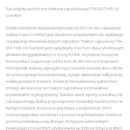
Szczegóły techniczne traktora ogrodowego T16-103.7 HD V2
Comfort
Dzięki szerokości koszenia wynoszącej 103 cm, ten największy
traktor z serii Comfort jest idealnym urządzeniem do szybkiego
i wydajnego koszenia dużych ogrodów. Traktor ogrodowy T16-
103.7 HD V2 Comfort jest napędzany mocnym dwucylindrowym
silnikiem Briggs&Stratton o mocy 9,1 kW. Wysokość koszenia
można łatwo regulować od 30 mm do 80 mm w 6 stopniach.
Wytrzymały stalowy agregat tnący kosiarki zawiera dwa ostrza
do precyzyjnego koszenia trawy, a jego demontaż odbywa się
w kilku prostych krokach. Dzięki przemyślanemu systemowi
zmiany akcesoriów ten traktor ogrodowy można łatwo
przekształcić w pług śnieżny. Bardzo duże opony o średnicy 18
cali zapewniają dobrą przyczepność na każdej nawierzchni i w
każdym terenie. Kosz na ściętą trawę o pojemności 300 l
można wygodnie opróżniać z pozycji regulowanego fotela za
pomocą teleskopowej dźwigni. Kolejnymi elementami
zwiększającymi komfort użytkowania są dobrze leżąca w dłoni