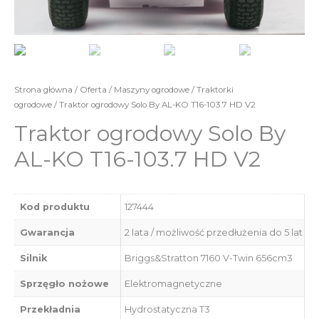
Strona główna
/
Oferta
/
Maszyny ogrodowe
/
Traktorki
ogrodowe
/ Traktor ogrodowy Solo By AL-KO T16-103.7 HD V2
Traktor ogrodowy Solo By
AL-KO T16-103.7 HD V2
Kod produktu
127444
Gwarancja
2 lata / możliwość przedłużenia do 5 lat
Silnik
Briggs&Stratton 7160 V-Twin 656cm3
Sprzęgło nożowe
Elektromagnetyczne
Przekładnia
Hydrostatyczna T3