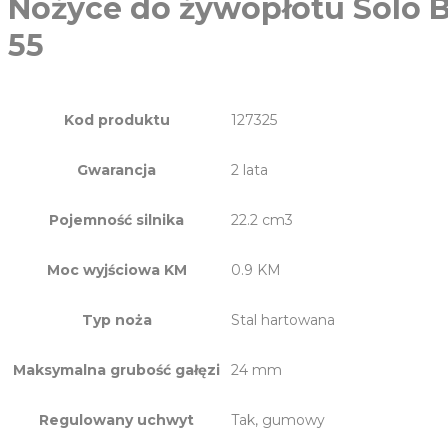
Nożyce do żywopłotu Solo B
55
Kod produktu
127325
Gwarancja
2 lata
Pojemność silnika
22.2 cm3
Moc wyjściowa KM
0.9 KM
Typ noża
Stal hartowana
Maksymalna grubość gałęzi
24 mm
Regulowany uchwyt
Tak, gumowy