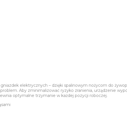
 gniazdek elektrycznych – dzięki spalinowym nożycom do żywopło
n problem. Aby zminimalizować ryzyko zranienia, urządzenie wyp
wnia optymalne trzymanie w każdej pozycji roboczej.
ąsami