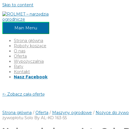
Skip to content
Main Menu
Strona główna
Roboty koszące
O nas
Oferta
Wypożyczalnia
Raty
Kontakt
Nasz Facebook
<- Zobacz całą ofertę
Strona główna
/
Oferta
/
Maszyny ogrodowe
/
Nożyce do żywo
żywopłotu Solo By AL-KO 163-55