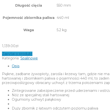
Długość cięcia
550 mm
Pojemność zbiornika paliwa
440 ml
Waga
5.2 kg
1,139.00
zł
Zapytaj o produkt
Kategoria:
Spalinowe
Opis
Piękne, zadbane żywopłoty, zarośla i krzewy tam, gdzie nie ma
hartowanej i zbiornikiem paliwa o pojemności 440 ml, to żade
przeciwpoślizgowy obracany uchwyt z trzema położeniami zape
Zintegrowane zabezpieczenie przed uderzeniami i wstrz
Nóż ze specjalnej stali hartowanej
Ogumiony uchwyt pałąkowy
Duży zbiornik z łatwym odczytem poziomu paliwa